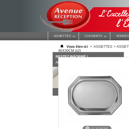
ASSIETTES
COUVERTS
VERRES,
Vous êtes-ici
>
ASSIETTES
>
ASSIET
46X30CM (x2)
RESTEZ INFORMÉ !
Abonnez-vous à notre newsletter
AGRANDIR