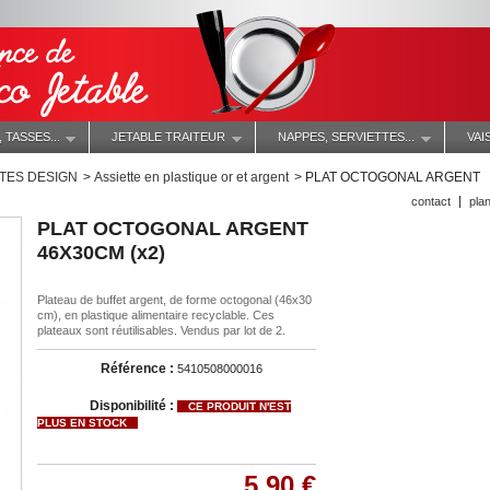
 TASSES...
JETABLE TRAITEUR
NAPPES, SERVIETTES...
VAI
TES DESIGN
>
Assiette en plastique or et argent
>
PLAT OCTOGONAL ARGENT
contact
plan
PLAT OCTOGONAL ARGENT
46X30CM (x2)
Plateau de buffet argent, de forme octogonal (46x30
cm), en plastique alimentaire recyclable. Ces
plateaux sont réutilisables. Vendus par lot de 2.
Référence :
5410508000016
Disponibilité :
CE PRODUIT N'EST
PLUS EN STOCK
5,90 €